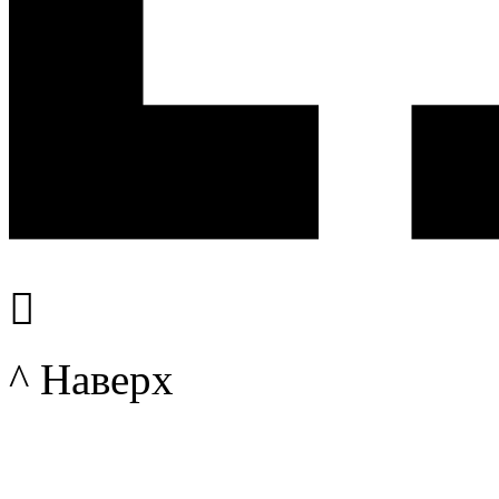

^ Наверх