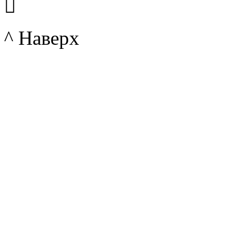

^ Наверх