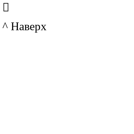

^ Наверх